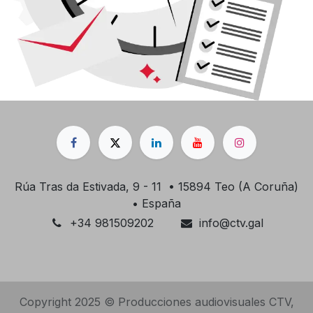
Rúa Tras da Estivada, 9 - 11 • 15894 Teo (A Coruña)
• España
+34 981509202
info@ctv.gal
Copyright 2025 © Producciones audiovisuales CTV,