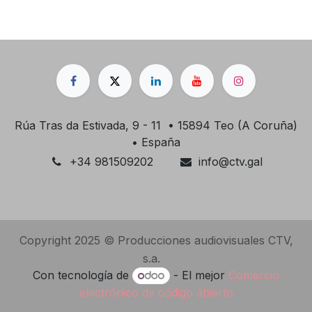
Rúa Tras da Estivada, 9 - 11 • 15894 Teo (A Coruña)
• España
+34 981509202
info@ctv.gal
Copyright 2025 © Producciones audiovisuales CTV,
s.a.
Con tecnología de
- El mejor
Comercio
electrónico de código abierto